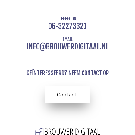
a
g
e
p
r
r
p
a
m
TEFEFOON
06-32273321
EMAIL
INFO@BROUWERDIGITAAL.NL
GEÏNTERESSEERD? NEEM CONTACT OP
Contact