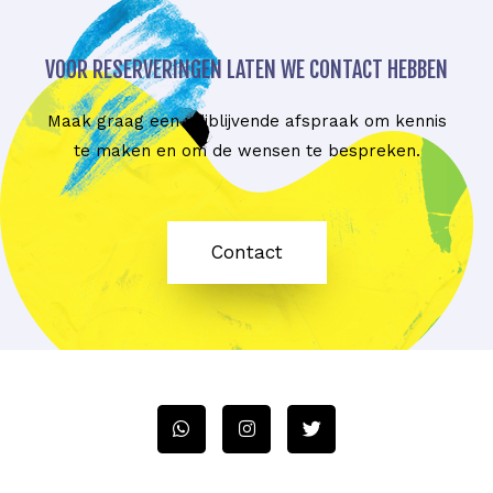
VOOR RESERVERINGEN LATEN WE CONTACT HEBBEN
Maak graag een vrijblijvende afspraak om kennis
te maken en om de wensen te bespreken.
Contact
W
I
T
h
n
w
a
s
i
t
t
t
s
a
t