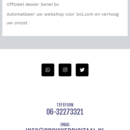
Officieel dealer benel bv
Automatiseer uw webshop voor bol.com en verhoog
uw omzet
W
I
T
h
n
w
a
s
i
t
t
t
s
a
t
a
g
e
p
r
r
p
a
m
TEFEFOON
06-32273321
EMAIL