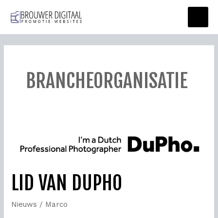
Ga
Main
naar
Men
de
inhoud
BRANCHEORGANISATIE
lid
van
Dupho
LID VAN DUPHO
Nieuws
/
Marco