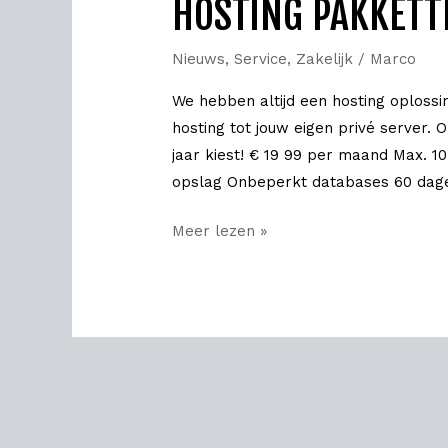
HOSTING PAKKETT
hosting
pakketten
Nieuws
,
Service
,
Zakelijk
/
Marco
We hebben altijd een hosting oplossin
hosting tot jouw eigen privé server.
jaar kiest! € 19 99 per maand Max. 
opslag Onbeperkt databases 60 dage
Meer lezen »