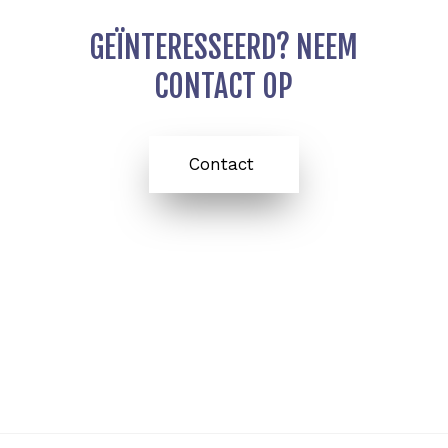
p
r
r
p
a
m
GEÏNTERESSEERD? NEEM
CONTACT OP
Contact