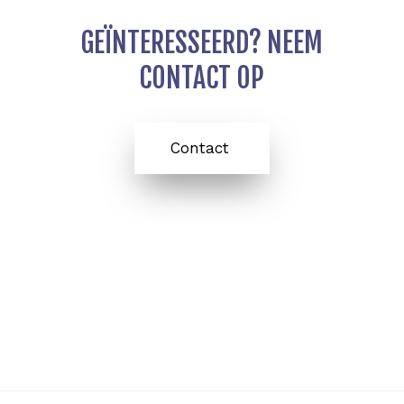
p
r
r
p
a
m
GEÏNTERESSEERD? NEEM
CONTACT OP
Contact