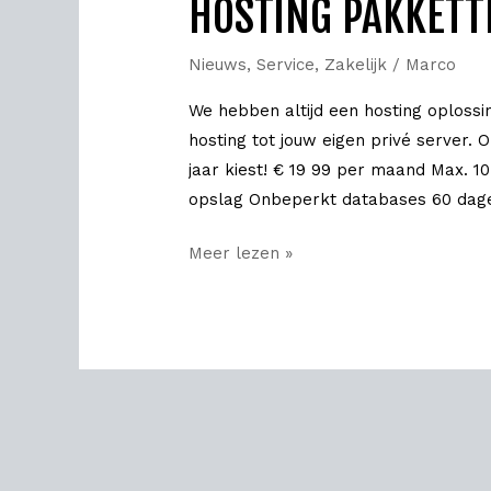
HOSTING PAKKETT
hosting
pakketten
Nieuws
,
Service
,
Zakelijk
/
Marco
We hebben altijd een hosting oplossin
hosting tot jouw eigen privé server.
jaar kiest! € 19 99 per maand Max. 
opslag Onbeperkt databases 60 dage
Meer lezen »